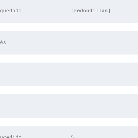
quedado                
[redondillas]
és 
ucedido,               5