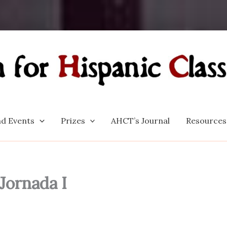
d Events
Prizes
AHCT’s Journal
Resources
Jornada I