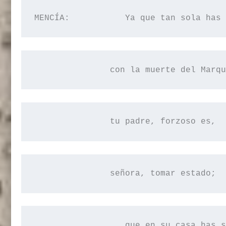
MENCÍA:           Ya que tan sola has 
con
 la muerte del Marqu
tu
 padre, forzoso es, 
señora
, tomar estado;
que
 en su casa has s