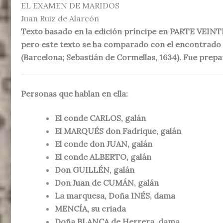
EL EXAMEN DE MARIDOS
Juan Ruiz de Alarcón
Texto basado en la edición príncipe en PARTE VE
pero este texto se ha comparado con el encont
(Barcelona; Sebastián de Cormellas, 1634). Fue prep
Personas que hablan en ella:
El conde CARLOS, galán
El MARQUÉS don Fadrique, galán
El conde don JUAN, galán
El conde ALBERTO, galán
Don GUILLÉN, galán
Don Juan de CUMÁN, galán
La marquesa, Doña INÉS, dama
MENCÍA, su criada
Doña BLANCA de Herrera, dama