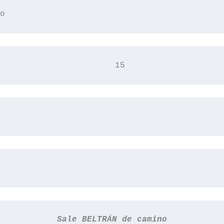
o 
                       15
Sale BELTRÁN de camino