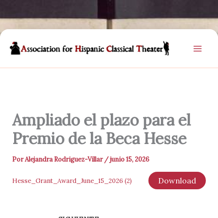
Ir
al
contenido
Ampliado el plazo para el
Premio de la Beca Hesse
Por
Alejandra Rodriguez-Villar
/
junio 15, 2026
Download
Hesse_Grant_Award_June_15_2026 (2)